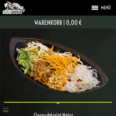
MENÜ
SALATE
WARENKORB
|
0,00 €
Glasnudelsalat Natur