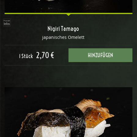
Nigiri Tamago
japanisches Omelett
2,70 €
HINZUFÜGEN
1 Stück