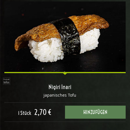
Nigiri Inari
japanisches Tofu
2,70 €
HINZUFÜGEN
1 Stück