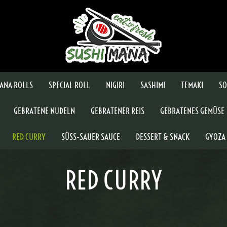
ANA ROLLS
SPECIAL ROLL
NIGIRI
SASHIMI
TEMAKI
SO
GEBRATENE NUDELN
GEBRATENER REIS
GEBRATENES GEMÜSE
RED CURRY
SÜSS-SAUER SAUCE
DESSERT & SNACK
GYOZA
RED CURRY