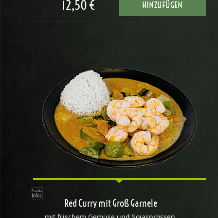
12,50 €
HINZUFÜGEN
Red Curry mit Groß Garnele
mit frischem Gemüse und Sojasprossen,