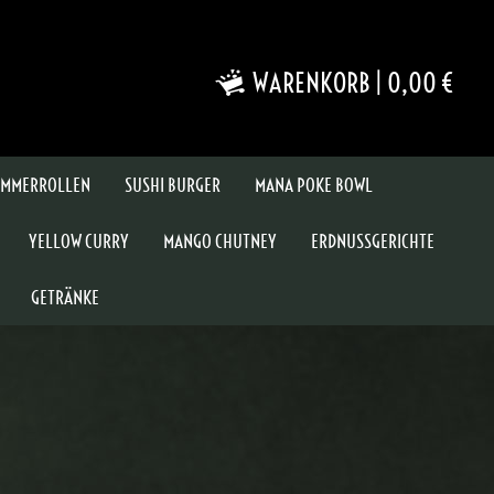
WARENKORB
|
0,00 €
MMERROLLEN
SUSHI BURGER
MANA POKE BOWL
YELLOW CURRY
MANGO CHUTNEY
ERDNUSSGERICHTE
GETRÄNKE