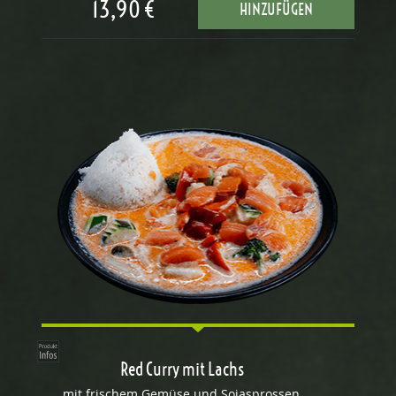
13,90 €
HINZUFÜGEN
Red Curry mit Lachs
mit frischem Gemüse und Sojasprossen,