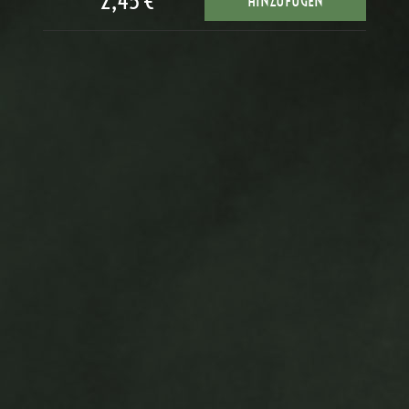
2,45 €
HINZUFÜGEN