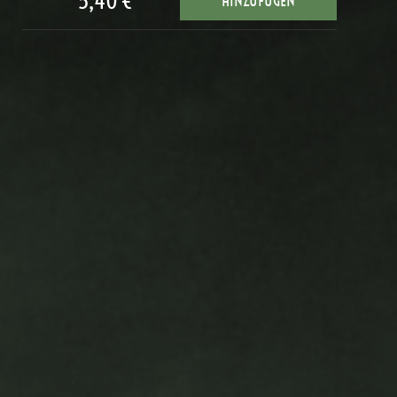
5,40 €
HINZUFÜGEN