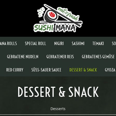
ANA ROLLS
SPECIAL ROLL
NIGIRI
SASHIMI
TEMAKI
SO
GEBRATENE NUDELN
GEBRATENER REIS
GEBRATENES GEMÜSE
RED CURRY
SÜSS-SAUER SAUCE
DESSERT & SNACK
GYOZA
DESSERT & SNACK
Desserts