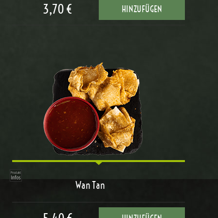
3,70 €
HINZUFÜGEN
Wan Tan