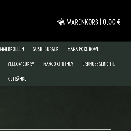
WARENKORB
|
0,00 €
MMERROLLEN
SUSHI BURGER
MANA POKE BOWL
YELLOW CURRY
MANGO CHUTNEY
ERDNUSSGERICHTE
GETRÄNKE