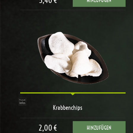
5,40 €
HINZUFÜGEN
Krabbenchips
2,00 €
HINZUFÜGEN