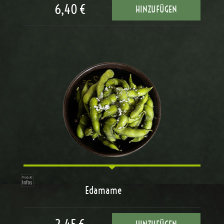
6,40 €
HINZUFÜGEN
Edamame