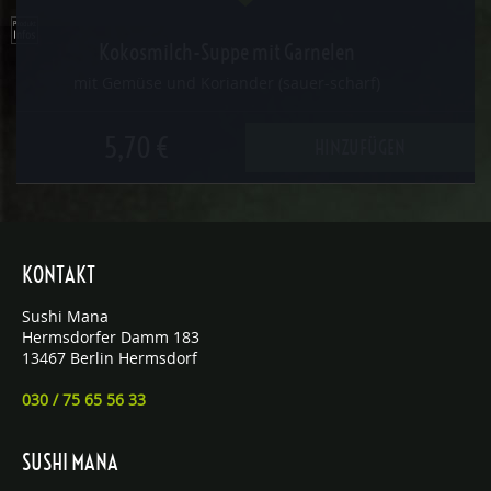
Kokosmilch-Suppe mit Garnelen
mit Gemüse und Koriander (sauer-scharf)
5,70 €
HINZUFÜGEN
KONTAKT
Sushi Mana
Hermsdorfer Damm 183
13467 Berlin Hermsdorf
030 / 75 65 56 33
SUSHI MANA