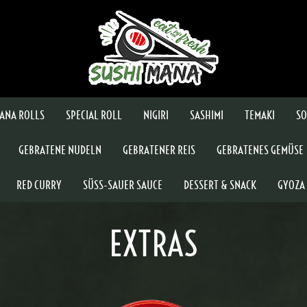
ANA ROLLS
SPECIAL ROLL
NIGIRI
SASHIMI
TEMAKI
SO
GEBRATENE NUDELN
GEBRATENER REIS
GEBRATENES GEMÜSE
RED CURRY
SÜSS-SAUER SAUCE
DESSERT & SNACK
GYOZA
EXTRAS