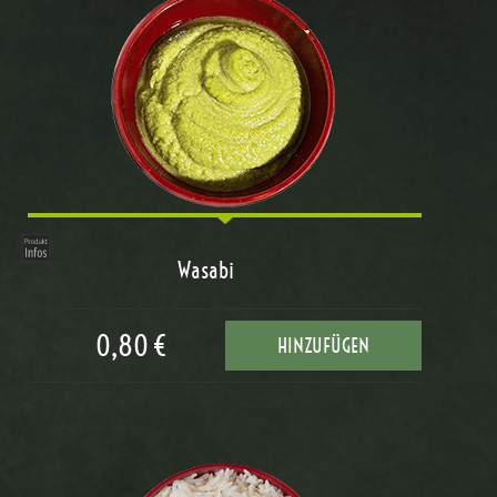
Wasabi
0,80 €
HINZUFÜGEN