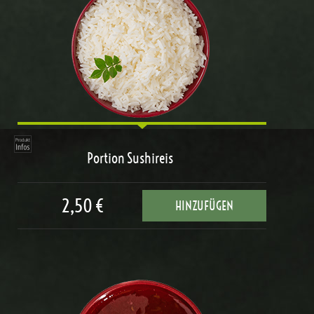
Portion Sushireis
2,50 €
HINZUFÜGEN