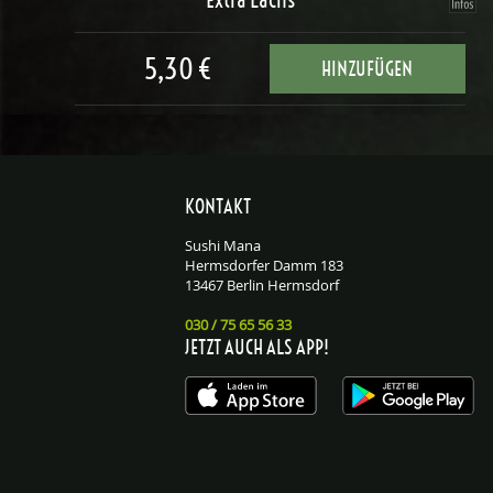
5,30 €
HINZUFÜGEN
KONTAKT
Sushi Mana
Hermsdorfer Damm 183
13467 Berlin Hermsdorf
030 / 75 65 56 33
JETZT AUCH ALS APP!