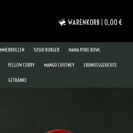
WARENKORB
|
0,00 €
MMERROLLEN
SUSHI BURGER
MANA POKE BOWL
YELLOW CURRY
MANGO CHUTNEY
ERDNUSSGERICHTE
GETRÄNKE