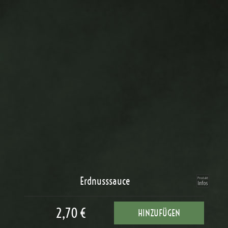
Erdnusssauce
2,70 €
HINZUFÜGEN