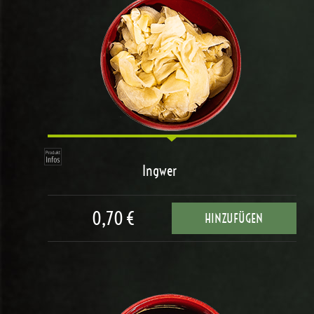
Ingwer
0,70 €
HINZUFÜGEN