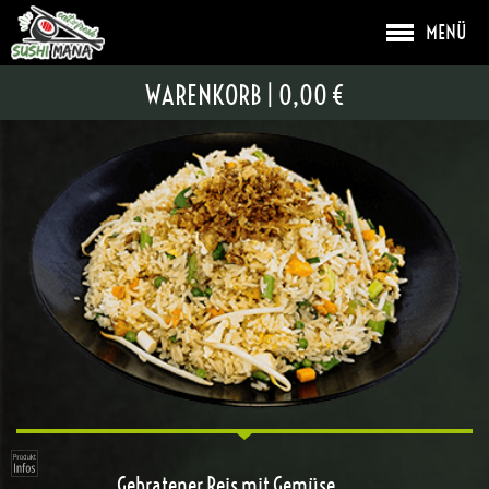
MENÜ
GEBRATENER REIS
WARENKORB
|
0,00 €
Gebratener Reis mit Gemüse