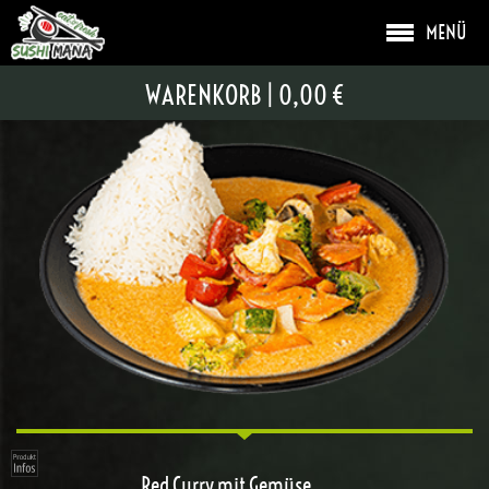
MENÜ
RED CURRY
WARENKORB
|
0,00 €
Red Curry mit Gemüse